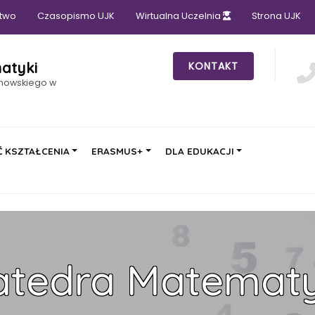
two
Czasopismo UJK
Wirtualna Uczelnia
Strona UJK
atyki
KONTAKT
anowskiego w
 KSZTAŁCENIA
ERASMUS+
DLA EDUKACJI
atedra Matematy