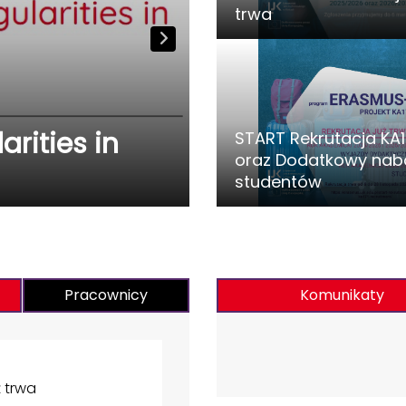
trwa
rities in
START Rekrutacja KA1
oraz Dodatkowy nabó
Święto Liczb
studentów
Pracownicy
Komunikaty
 trwa