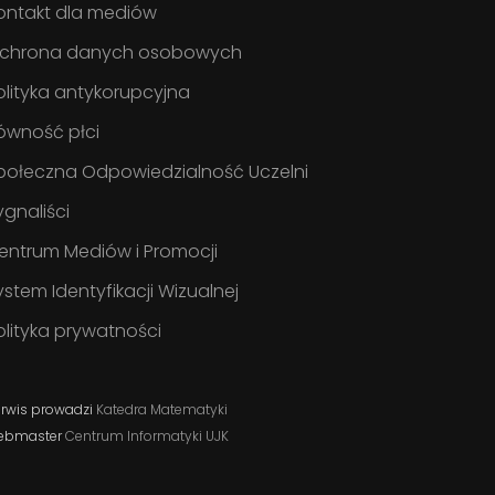
ontakt dla mediów
chrona danych osobowych
olityka antykorupcyjna
ówność płci
połeczna Odpowiedzialność Uczelni
ygnaliści
entrum Mediów i Promocji
ystem Identyfikacji Wizualnej
olityka prywatności
rwis prowadzi
Katedra Matematyki
ebmaster
Centrum Informatyki UJK