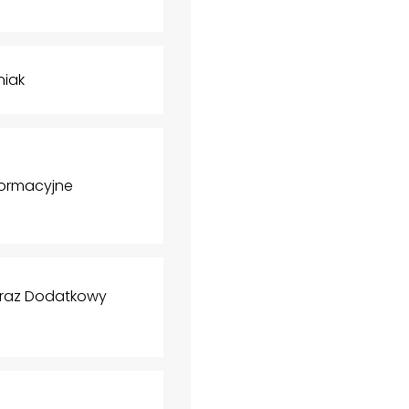
niak
formacyjne
 oraz Dodatkowy