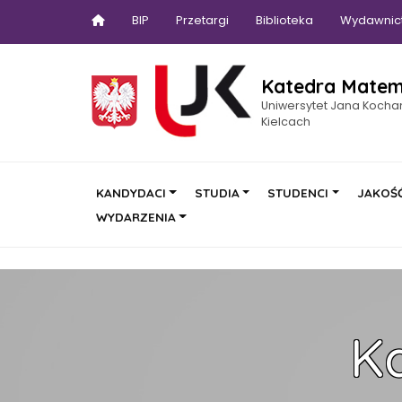
BIP
Przetargi
Biblioteka
Wydawnic
Katedra Matem
Uniwersytet Jana Koch
Kielcach
KANDYDACI
STUDIA
STUDENCI
JAKOŚĆ
WYDARZENIA
K