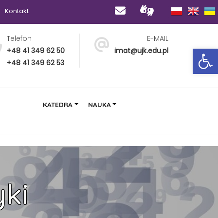
Kontakt
Telefon
E-MAIL
Op
+48 41 349 62 50
imat@ujk.edu.pl
+48 41 349 62 53
KATEDRA
NAUKA
ki