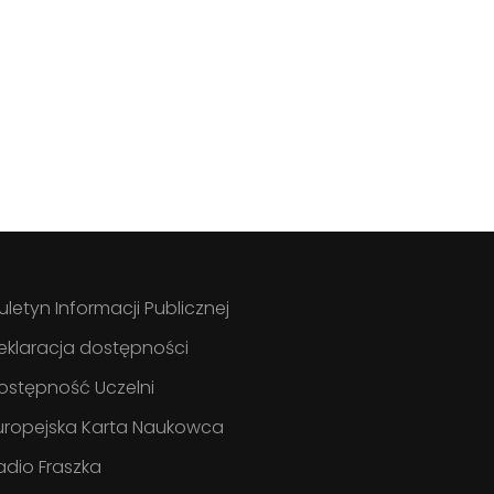
iuletyn Informacji Publicznej
eklaracja dostępności
ostępność Uczelni
uropejska Karta Naukowca
adio Fraszka