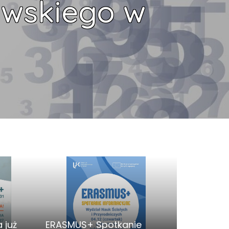
owskiego w
 już
ERASMUS+ Spotkanie