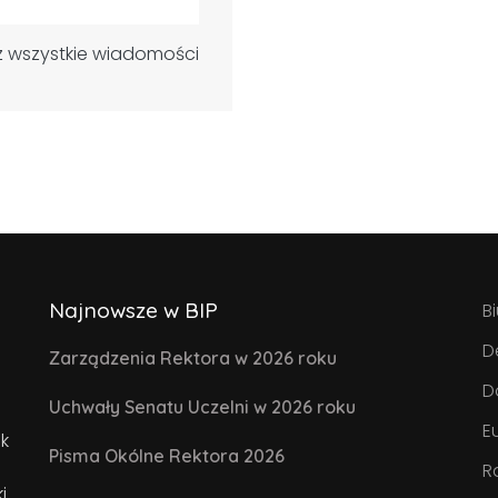
 wszystkie wiadomości
Najnowsze w BIP
B
D
Zarządzenia Rektora w 2026 roku
D
Uchwały Senatu Uczelni w 2026 roku
E
k
Pisma Okólne Rektora 2026
R
i.