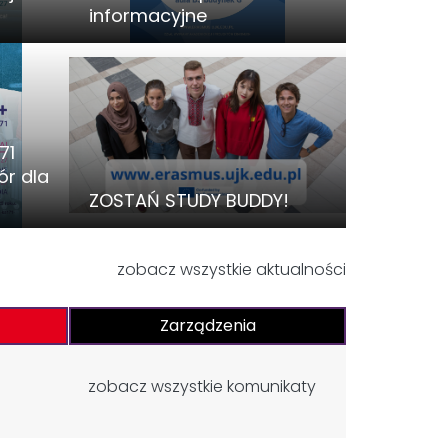
informacyjne
71
r dla
y Pi 2026
Zma
ZOSTAŃ STUDY BUDDY!
zobacz wszystkie aktualności
Zarządzenia
zobacz wszystkie komunikaty