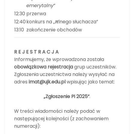
emerytalny
”
12:30
przerwa
12:40
konkurs na „
π
lnego słuchacza”
13:10
zakończenie obchodów
R E J E S T R A C J A
Informujemy, że wprowadzona została
obowiązkowa rejestracja
grup uczestników.
Zgłoszenia uczestnictwa należy wysyłać na
adres
imat@ujk.edu.pl
wpisując jako temat:
„Zgłoszenie Pi 2025”
.
W treści wiadomości należy podać w
następującej kolejności (z zachowaniem
numeracji):