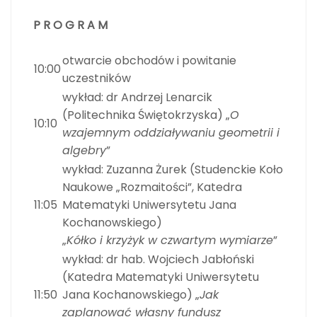
P R O G R A M
otwarcie obchodów i powitanie
10:00
uczestników
wykład: dr Andrzej Lenarcik
(Politechnika Świętokrzyska) „
O
10:10
wzajemnym oddziaływaniu geometrii i
algebry
”
wykład: Zuzanna Żurek (Studenckie Koło
Naukowe „Rozmaitości”, Katedra
11:05
Matematyki Uniwersytetu Jana
Kochanowskiego)
„
Kółko i krzyżyk w czwartym wymiarze
”
wykład: dr hab. Wojciech Jabłoński
(Katedra Matematyki Uniwersytetu
11:50
Jana Kochanowskiego) „
Jak
zaplanować własny fundusz