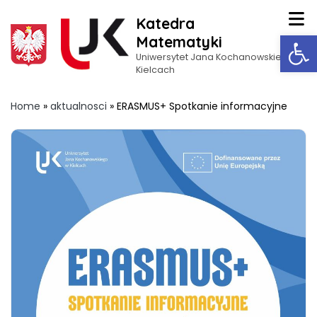
Katedra
Op
Matematyki
Uniwersytet Jana Kochanowskiego w
Kielcach
Home
»
aktualnosci
»
ERASMUS+ Spotkanie informacyjne