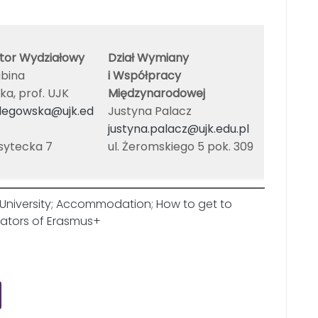
tor Wydziałowy
Dział Wymiany
abina
i Współpracy
a, prof. UJK
Międzynarodowej
olegowska@ujk.ed
Justyna Palacz
justyna.palacz@ujk.edu.pl
rsytecka 7
ul. Żeromskiego 5 pok. 309
University
;
Accommodation
;
How to get to
ators of Erasmus+