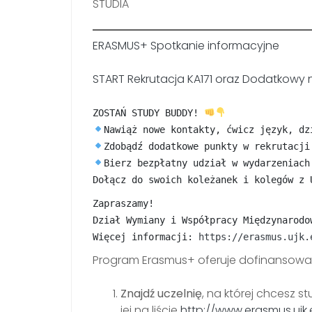
STUDIA
ERASMUS+ Spotkanie informacyjne
START Rekrutacja KA171 oraz Dodatkowy
ZOSTAŃ STUDY BUDDY! 
Nawiąż nowe kontakty, ćwicz język, dz
Zdobądź dodatkowe punkty w rekrutacji
Bierz bezpłatny udział w wydarzeniach
Dołącz do swoich koleżanek i kolegów z 
𝚉𝚊𝚙𝚛𝚊𝚜𝚣𝚊𝚖𝚢! 
𝙳𝚣𝚒𝚊ł 𝚆𝚢𝚖𝚒𝚊𝚗𝚢 𝚒 𝚆𝚜𝚙ół𝚙𝚛𝚊𝚌𝚢 𝙼𝚒ę𝚍𝚣𝚢𝚗𝚊𝚛𝚘𝚍𝚘
Więcej informacji: 
https://erasmus.ujk.
Program Erasmus+ oferuje dofinansowani
Znajdź uczelnię
, na której chcesz st
jej na liście
http://www.erasmus.ujk