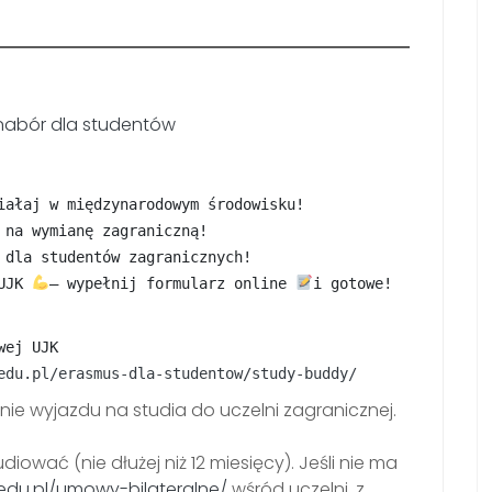
 nabór dla studentów
iałaj w międzynarodowym środowisku!
 na wymianę zagraniczną!
 dla studentów zagranicznych!
UJK 
– wypełnij formularz online 
i gotowe!
𝚎𝚓 𝚄𝙹𝙺
edu.pl/erasmus-dla-studentow/study-buddy/
e wyjazdu na studia do uczelni zagranicznej.
udiować (nie dłużej niż 12 miesięcy). Jeśli nie ma
.edu.pl/umowy-bilateralne/
wśród uczelni, z