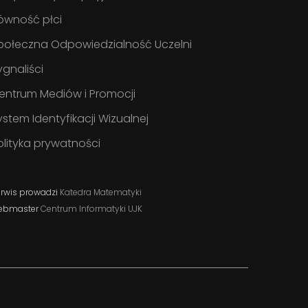
ówność płci
połeczna Odpowiedzialność Uczelni
ygnaliści
entrum Mediów i Promocji
ystem Identyfikacji Wizualnej
olityka prywatności
rwis prowadzi
Katedra Matematyki
ebmaster
Centrum Informatyki UJK