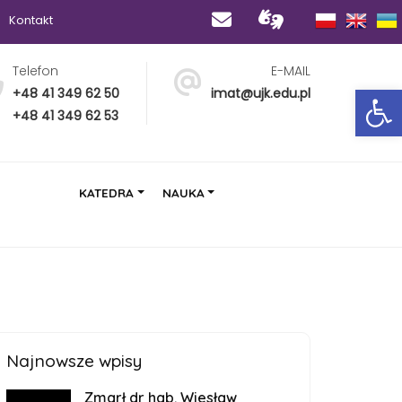
Kontakt
Telefon
E-MAIL
Op
+48 41 349 62 50
imat@ujk.edu.pl
+48 41 349 62 53
KATEDRA
NAUKA
Najnowsze wpisy
Zmarł dr hab. Wiesław