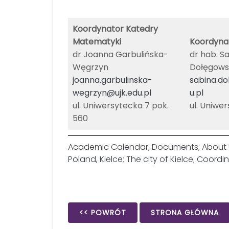
Koordynator Katedry
Matematyki
Koordyna
dr Joanna Garbulińska-
dr hab. S
Węgrzyn
Dołęgowsk
joanna.garbulinska-
sabina.d
wegrzyn@ujk.edu.pl
u.pl
ul. Uniwersytecka 7 pok.
ul. Uniwe
560
Academic Calendar
;
Documents
;
About 
Poland, Kielce
;
The city of Kielce
;
Coordin
<< POWRÓT
STRONA GŁÓWNA