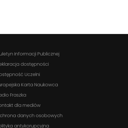
iuletyn Informacji Publicznej
eklaracja dostępności
ostępność Uczelni
uropejska Karta Naukowca
adio Fraszka
ontakt dla mediów
chrona danych osobowych
olityka antykorupcyjna