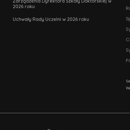
Zarządzenia Dyrektora Szkoły Doktorskiej w
2026 roku
R
S
Uchwały Rady Uczelni w 2026 roku
S
C
S
P
Se
W