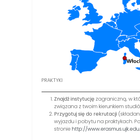
PRAKTYKI
Znajdź instytucję
zagraniczną, w któ
związana z twoim kierunkiem studi
Przygotuj się do rekrutacji
(składani
wyjazdu i pobytu na praktykach. P
stronie
http://www.erasmus.ujk.edu