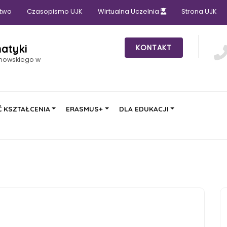
two
Czasopismo UJK
Wirtualna Uczelnia
Strona UJK
atyki
KONTAKT
anowskiego w
 KSZTAŁCENIA
ERASMUS+
DLA EDUKACJI