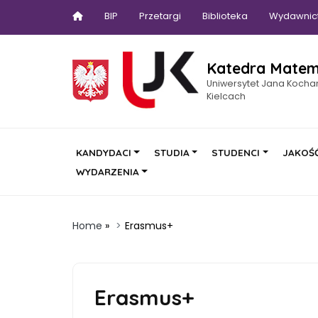
BIP
Przetargi
Biblioteka
Wydawnic
Katedra Matem
Uniwersytet Jana Koch
Kielcach
KANDYDACI
STUDIA
STUDENCI
JAKOŚĆ
WYDARZENIA
Home
»
Erasmus+
Erasmus+