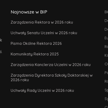
Najnowsze w BIP
B
D
Zarządzenia Rektora w 2026 roku
D
Uchwały Senatu Uczelni w 2026 roku
E
k
Pisma Okólne Rektora 2026
R
i.
Komunikaty Rektora 2025
K
O
Zarządzenia Kanclerza Uczelni w 2026 roku
P
Zarządzenia Dyrektora Szkoły Doktorskiej w
2026 roku
R
S
Uchwały Rady Uczelni w 2026 roku
S
C