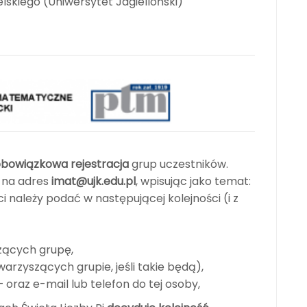
elskiego (Uniwersytet Jagielloński)
bowiązkowa rejestracja
grup uczestników.
ć na adres
imat@ujk.edu.pl
, wpisując jako temat:
i należy podać w następującej kolejności (i z
zących grupę,
arzyszących grupie, jeśli takie będą),
 oraz e-mail lub telefon do tej osoby,