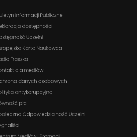
iuletyn Informacji Publicznej
eklaracja dostępności
ostępność Uczelni
uropejska Karta Naukowca
adio Fraszka
ontakt dla mediów
chrona danych osobowych
olityka antykorupcyjna
ówność płci
połeczna Odpowiedzialność Uczelni
ygnaliści
entrum Mediów i Promocji