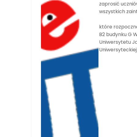
zaprosić ucznió
wszystkich zai
które rozpoczn
B2 budynku G Wy
Uniwersytetu J
Uniwersyteckiej