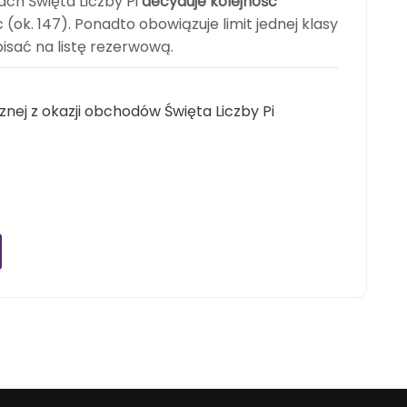
ach Święta Liczby Pi
decyduje kolejność
 (ok. 147). Ponadto obowiązuje limit jednej klasy
pisać na listę rezerwową.
ej z okazji obchodów Święta Liczby Pi