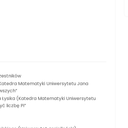
zestników
(Katedra Matematyki Uniwersytetu Jana
rwszych”
a Łysika (Katedra Matematyki Uniwersytetu
ć liczbę Pi”