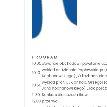
P R O G R A M
10:00
otwarcie obchodów i powitanie uc
wykład dr Michała Popławskiego 
10:10
Kochanowskiego) „O liczbach pie
wykład prof. UJK dr hab. Grzegorz
10:50
Jana Kochanowskiego) „Jak policzy
11:30
Konkurs dla uczestników
12:00
przerwa