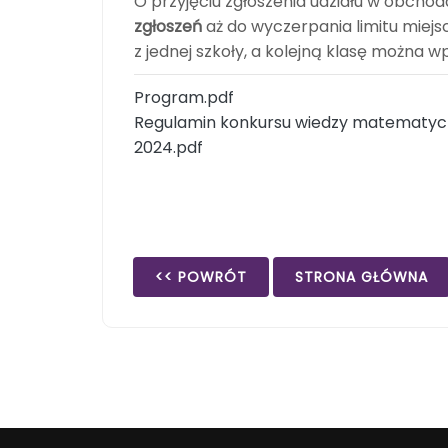
O przyjęciu zgłoszenia udziału w obchod
zgłoszeń
aż do wyczerpania limitu miejsc
z jednej szkoły, a kolejną klasę można w
Program.pdf
Regulamin konkursu wiedzy matematyczn
2024.pdf
<< POWRÓT
STRONA GŁÓWNA