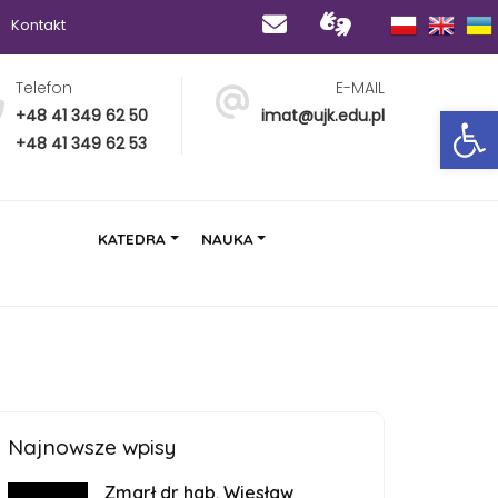
Kontakt
Telefon
E-MAIL
Op
+48 41 349 62 50
imat@ujk.edu.pl
+48 41 349 62 53
KATEDRA
NAUKA
Najnowsze wpisy
Zmarł dr hab. Wiesław