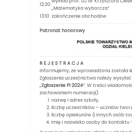
wykład prof. UJ dr Krzysztofa Ciesi
12:20
„Matematyka wyborcza”
13:10
zakończenie obchodów
Patronat honorowy
R E J E S T R A C J A
Informujemy, że wprowadzona została
o
Zgłoszenia uczestnictwa należy wysyła
„
Zgłoszenie Pi 2024
”. W treści wiadomośc
zachowaniem numeracji):
nazwę i adres szkoły,
liczbę uczestników – uczniów twor
liczbę opiekunów (i innych osób tow
imię i nazwisko osoby do kontaktu –