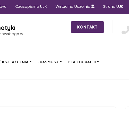
two
Czasopismo UJK
Wirtualna Uczelnia
Strona UJK
atyki
KONTAKT
anowskiego w
 KSZTAŁCENIA
ERASMUS+
DLA EDUKACJI