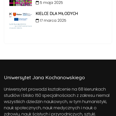
5 maja 2025
KIELCE DLA MŁODYCH
17 marca 2025
Uniwersytet Jana Kochanowskiego
Uniwersytet prowadzi kształcenie na 68 kierunkach
studiów i blisko 150 specjalnościach z zakresu niemal
wszystkich dziedzin naukowych, w tym humanistyki,
nauk społecznych, nauk medycznych i nauk o
zdrowiu, nauk ścisłych i przyrodniczych, sztuki.