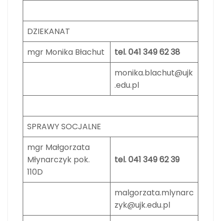
DZIEKANAT
mgr Monika Błachut
tel. 041 349 62 38
monika.blachut@ujk
.edu.pl
SPRAWY SOCJALNE
mgr Małgorzata
Młynarczyk pok.
tel. 041 349 62 39
110D
malgorzata.mlynarc
zyk@ujk.edu.pl